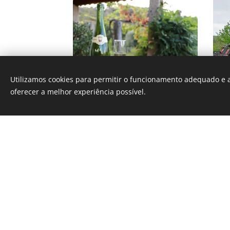
Utilizamos cookies para permitir o funcionamento adequado e a
oferecer a melhor experiência possível.
Experience the best of Portugu
our exclusive tour in the Vinho
tour of a local vineyard and win
wine-making process and the ric