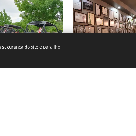
 segurança do site e para lhe
ese wine and culture with
 Verde region. Take a guided
e cellar. Learn about the
h history of the region,