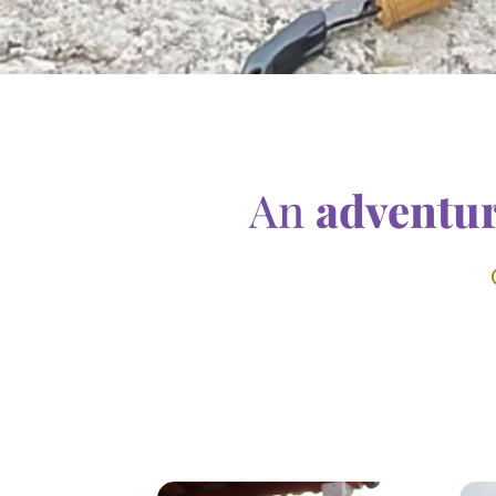
An
adventu