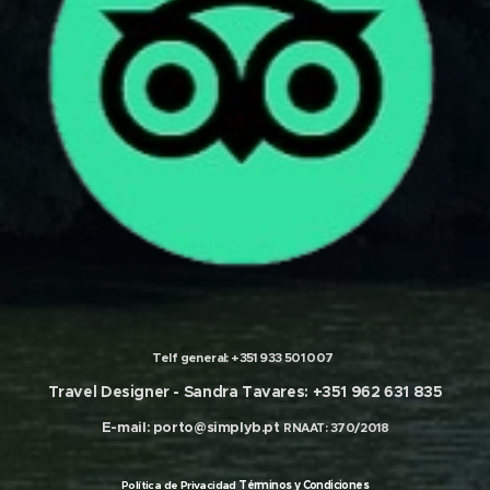
Telf general:
+351 933 501 007
Travel Designer -
Sandra Tavares: +351 962 631 835
E-mail:
porto@simplyb.pt
RNAAT: 370/2018
olítica de Privacidad
Términos
y
Condiciones
P