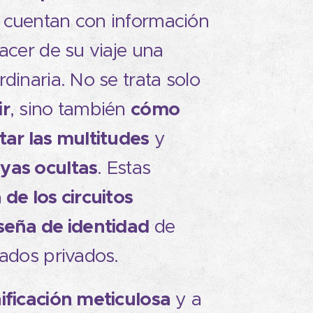
 cuentan con información
hacer de su viaje una
dinaria. No se trata solo
ir
cómo
, sino también
tar las multitudes
y
yas ocultas
. Estas
 de los circuitos
seña de identidad
de
iados privados.
ificación meticulosa
y a