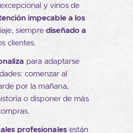
excepcional y vinos de
tención impecable a los
diseñado a
iaje, siempre
s clientes.
onaliza
para adaptarse
idades: comenzar al
rde por la mañana,
historia o disponer de más
 compras.
cales profesionales
están