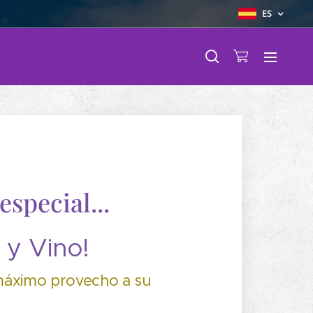
ES
special...
 y Vino!
 máximo provecho a su