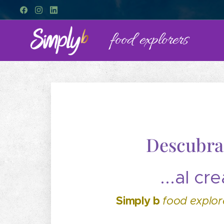
food explorers
Descubra 
...al c
Simply b
food explo