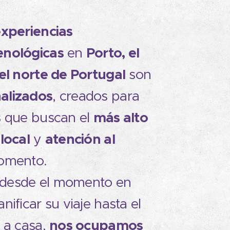
experiencias
enológicas
P
orto, el
en
el norte de Portugal
son
alizados
, creados para
s
más alto
que buscan el
local
atención al
y
omento.
, desde el momento en
ificar su viaje hasta el
nos ocupamos
 a casa,