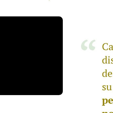
Ca
di
de
s
pe