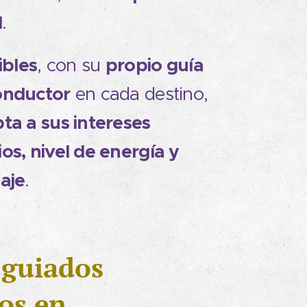
d
.
ibles
propio guía
, con su
onductor
en cada destino,
ta a sus intereses
os, nivel de energía y
aje
.
 guiados
os en