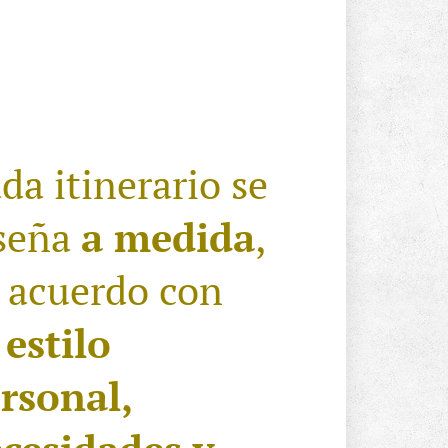
da itinerario se
seña
a medida
,
 acuerdo con
u
estilo
rsonal,