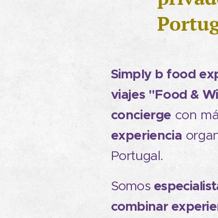
Portug
Simply
b food exp
viajes "Food & W
concierge
con má
experiencia
organ
Portugal.
especialist
Somos
combinar experie