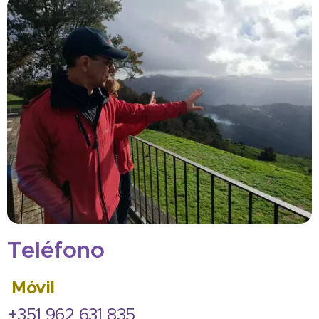
Tel
éfono
Móvil
+351 962 631 835