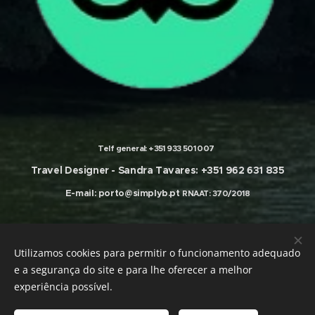
Telf general:
+351 933 501 007
Travel Designer -
Sandra Tavares: +351 962 631 835
E-mail:
porto@simplyb.pt
RNAAT: 370/2018
olítica de Privacidad
Términos
y
Condiciones
P
Utilizamos cookies para permitir o funcionamento adequado
e a segurança do site e para lhe oferecer a melhor
experiência possível.
Desarrollado por
InnTurtle
Cookies