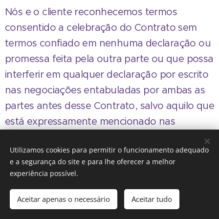
Nós e o cliente reconhecemos termos
consentido a celebração do Contrato sem
termos confiado em nenhuma declaração ou
promessa feita pela outra parte ou que possa
interferir em qualquer declaração por escrito
nas negociações entabuladas por ambas as
partes antes desse Contrato, salvo aquilo que
está expressamente mencionado nas
presentes Condições.
Utilizamos cookies para permitir o funcionamento adequado
19. LEGISLAÇÃO E JURISDIÇÃO APLICÁVEIS
e a segurança do site e para lhe oferecer a melhor
experiência possível.
A utilização da nossa página Web e os
Aceitar apenas o necessário
Aceitar tudo
contratos de compra realizados através desta