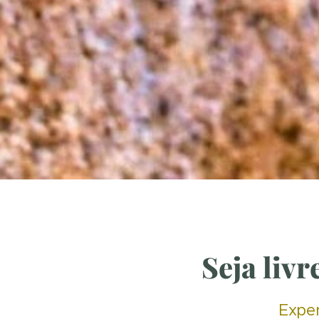
Seja livr
Exper