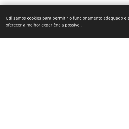
No norte de Portugal estão loc
Utilizamos cookies para permitir o funcionamento adequado e a
maiores serras, Gerês e Barroso
oferecer a melhor experiência possível.
mais fantásticos para os amant
descobrirem durante a sua esta
Perto da fronteira com Espanha
escarpadas são o habitat de ve
reais.
Com trilhos desconhecidos, ru
escondidas no meio da floresta
paisagens sem fim e, claro, muit
para provar, este é definitiva