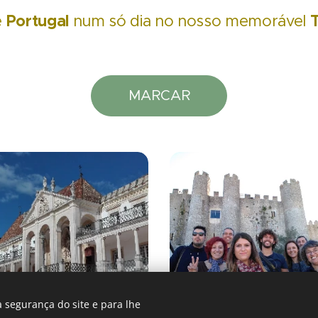
Portugal
T
e
num só dia no nosso memorável
MARCAR
 segurança do site e para lhe