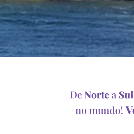
De
Norte
a
Su
V
no mundo!