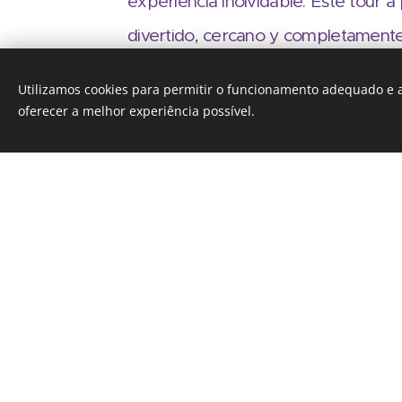
experiencia inolvidable. Este tour a
divertido, cercano y completamente
descubrirá los monumentos y rinco
Utilizamos cookies para permitir o funcionamento adequado e a
la ciudad mientras degusta sabores 
oferecer a melhor experiência possível.
como Pastel de Nata, Bifana, Bolinh
mermeladas, chocolates y aceites lo
Con
S
imply b
, usted elige su estilo
relajado lleno de anécdotas locales
profunda con enfoque histórico y cu
solo por los lugares que realmente
incluyendo joyas escondidas y los me
recuerdos auténticos a casa.