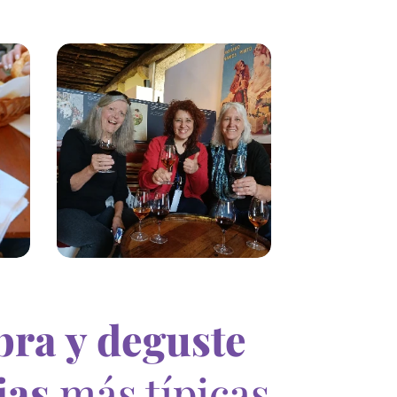
bra y deguste
ias
más típicas