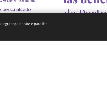
 pie de 4 horas es
de Portu
 personalizado:
nes más importantes de
exclu
 segurança do site e para lhe
típicos portugueses,
o de Bacalhau,
cales.
: desde un paseo
 hasta una ruta más
ltural. Le guiaremos
 desea conocer,
jores sitios para llevar