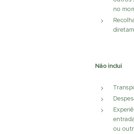
no mom
Recolha
diretam
Não inclui
Transpo
Despesa
Experiê
entrad
ou out