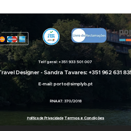
Telf geral:
+351 933 501 007
Travel Designer -
Sandra Tavares: +351 962 631 83
E-mail:
porto@simplyb.pt
RNAAT: 370/2018
Termos e Condições
olítica de Privacidade
P