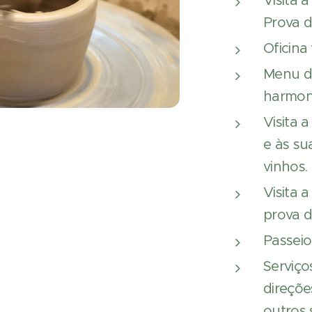
Visita 
Prova d
Oficina 
Menu d
harmoni
Visita 
e às su
vinhos.
Visita 
prova de
Passeio
Serviço
direçõe
outros 