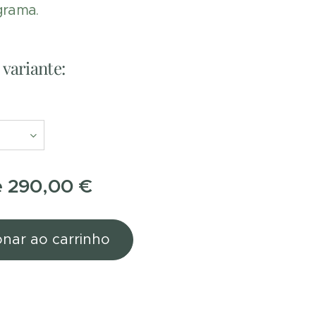
grama.
variante:
e
290,00
€
onar ao carrinho