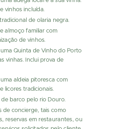
a uma adega local e à sua vinha.
e vinhos incluída.
tradicional de olaria negra.
e almoço familiar com
zação de vinhos.
a uma Quinta de Vinho do Porto
as vinhas. Inclui prova de
a uma aldeia pitoresca com
 licores tradicionais.
 de barco pelo rio Douro.
s de concierge, tais como
s, reservas em restaurantes, ou
serviços solicitados pelo cliente