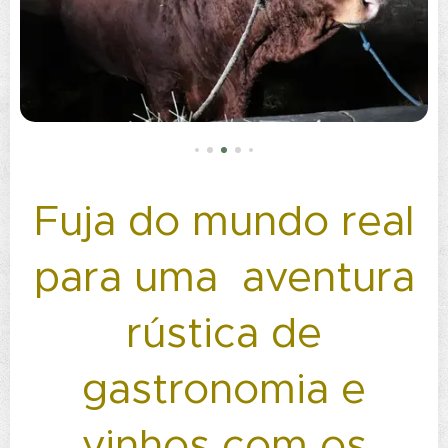
Fuja do mundo real
para uma aventura
rústica de
gastronomia e
vinhos com os